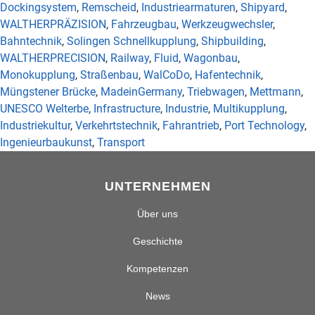
Dockingsystem
,
Remscheid
,
Industriearmaturen
,
Shipyard
,
WALTHERPRÄZISION
,
Fahrzeugbau
,
Werkzeugwechsler
,
Bahntechnik
,
Solingen Schnellkupplung
,
Shipbuilding
,
WALTHERPRECISION
,
Railway
,
Fluid
,
Wagonbau
,
Monokupplung
,
Straßenbau
,
WalCoDo
,
Hafentechnik
,
Müngstener Brücke
,
MadeinGermany
,
Triebwagen
,
Mettmann
,
UNESCO Welterbe
,
Infrastructure
,
Industrie
,
Multikupplung
,
Industriekultur
,
Verkehrtstechnik
,
Fahrantrieb
,
Port Technology
,
Ingenieurbaukunst
,
Transport
UNTERNEHMEN
Über uns
Geschichte
Kompetenzen
News