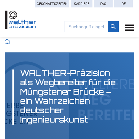
GESCHÄFTSZEITEN
KARRIERE
FAQ
DE
Search Button
Search
for:
WALTHER-Präzision
als Wegbereiter für die
Müngstener Brücke –
ein Wahrzeichen
deutscher
Ingenieurskunst