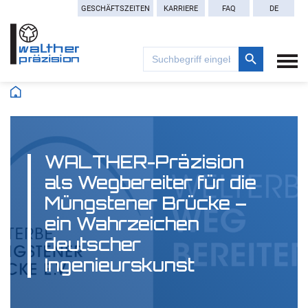
GESCHÄFTSZEITEN
KARRIERE
FAQ
DE
Search Button
Search
for:
WALTHER-Präzision
als Wegbereiter für die
Müngstener Brücke –
ein Wahrzeichen
deutscher
Ingenieurskunst