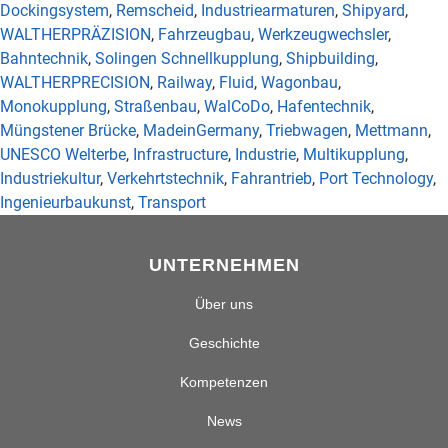
Dockingsystem
,
Remscheid
,
Industriearmaturen
,
Shipyard
,
WALTHERPRÄZISION
,
Fahrzeugbau
,
Werkzeugwechsler
,
Bahntechnik
,
Solingen Schnellkupplung
,
Shipbuilding
,
WALTHERPRECISION
,
Railway
,
Fluid
,
Wagonbau
,
Monokupplung
,
Straßenbau
,
WalCoDo
,
Hafentechnik
,
Müngstener Brücke
,
MadeinGermany
,
Triebwagen
,
Mettmann
,
UNESCO Welterbe
,
Infrastructure
,
Industrie
,
Multikupplung
,
Industriekultur
,
Verkehrtstechnik
,
Fahrantrieb
,
Port Technology
,
Ingenieurbaukunst
,
Transport
UNTERNEHMEN
Über uns
Geschichte
Kompetenzen
News