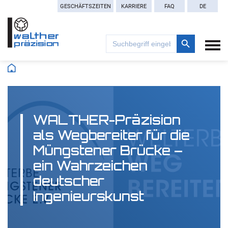
GESCHÄFTSZEITEN
KARRIERE
FAQ
DE
Search Button
Search
for:
WALTHER-Präzision
als Wegbereiter für die
Müngstener Brücke –
ein Wahrzeichen
deutscher
Ingenieurskunst