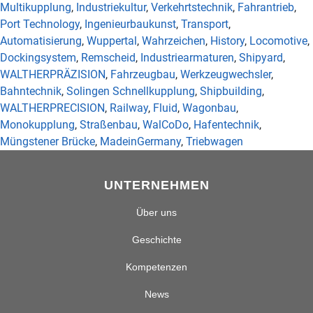
Multikupplung
,
Industriekultur
,
Verkehrtstechnik
,
Fahrantrieb
,
Port Technology
,
Ingenieurbaukunst
,
Transport
,
Automatisierung
,
Wuppertal
,
Wahrzeichen
,
History
,
Locomotive
,
Dockingsystem
,
Remscheid
,
Industriearmaturen
,
Shipyard
,
WALTHERPRÄZISION
,
Fahrzeugbau
,
Werkzeugwechsler
,
Bahntechnik
,
Solingen Schnellkupplung
,
Shipbuilding
,
WALTHERPRECISION
,
Railway
,
Fluid
,
Wagonbau
,
Monokupplung
,
Straßenbau
,
WalCoDo
,
Hafentechnik
,
Müngstener Brücke
,
MadeinGermany
,
Triebwagen
UNTERNEHMEN
Über uns
Geschichte
Kompetenzen
News