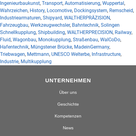
Ingenieurbaukunst
,
Transport
,
Automatisierung
,
Wuppertal
,
Wahrzeichen
,
History
,
Locomotive
,
Dockingsystem
,
Remscheid
,
Industriearmaturen
,
Shipyard
,
WALTHERPRÄZISION
,
Fahrzeugbau
,
Werkzeugwechsler
,
Bahntechnik
,
Solingen
Schnellkupplung
,
Shipbuilding
,
WALTHERPRECISION
,
Railway
,
Fluid
,
Wagonbau
,
Monokupplung
,
Straßenbau
,
WalCoDo
,
Hafentechnik
,
Müngstener Brücke
,
MadeinGermany
,
Triebwagen
,
Mettmann
,
UNESCO Welterbe
,
Infrastructure
,
Industrie
,
Multikupplung
UNTERNEHMEN
Über uns
Geschichte
Kompetenzen
News