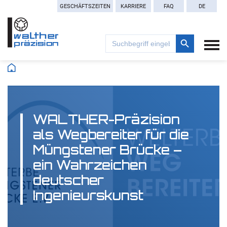
GESCHÄFTSZEITEN
KARRIERE
FAQ
DE
Search Button
Search
for:
WALTHER-Präzision
als Wegbereiter für die
Müngstener Brücke –
ein Wahrzeichen
deutscher
Ingenieurskunst