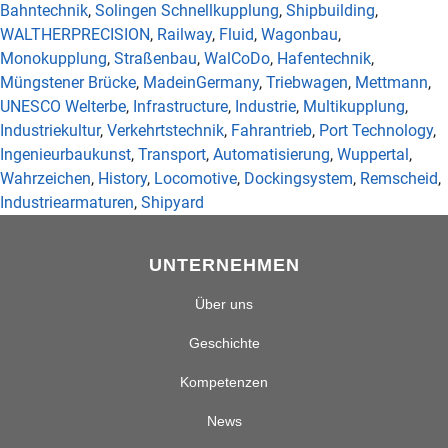
Bahntechnik
,
Solingen Schnellkupplung
,
Shipbuilding
,
WALTHERPRECISION
,
Railway
,
Fluid
,
Wagonbau
,
Monokupplung
,
Straßenbau
,
WalCoDo
,
Hafentechnik
,
Müngstener Brücke
,
MadeinGermany
,
Triebwagen
,
Mettmann
,
UNESCO Welterbe
,
Infrastructure
,
Industrie
,
Multikupplung
,
Industriekultur
,
Verkehrtstechnik
,
Fahrantrieb
,
Port Technology
,
Ingenieurbaukunst
,
Transport
,
Automatisierung
,
Wuppertal
,
Wahrzeichen
,
History
,
Locomotive
,
Dockingsystem
,
Remscheid
,
Industriearmaturen
,
Shipyard
UNTERNEHMEN
Über uns
Geschichte
Kompetenzen
News