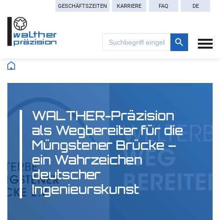
GESCHÄFTSZEITEN
KARRIERE
FAQ
DE
Search Button
Search
for:
WALTHER-Präzision
als Wegbereiter für die
Müngstener Brücke –
ein Wahrzeichen
deutscher
Ingenieurskunst