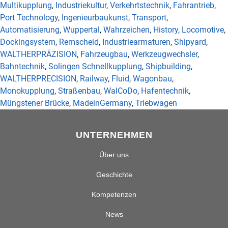
Multikupplung
,
Industriekultur
,
Verkehrtstechnik
,
Fahrantrieb
,
Port Technology
,
Ingenieurbaukunst
,
Transport
,
Automatisierung
,
Wuppertal
,
Wahrzeichen
,
History
,
Locomotive
,
Dockingsystem
,
Remscheid
,
Industriearmaturen
,
Shipyard
,
WALTHERPRÄZISION
,
Fahrzeugbau
,
Werkzeugwechsler
,
Bahntechnik
,
Solingen Schnellkupplung
,
Shipbuilding
,
WALTHERPRECISION
,
Railway
,
Fluid
,
Wagonbau
,
Monokupplung
,
Straßenbau
,
WalCoDo
,
Hafentechnik
,
Müngstener Brücke
,
MadeinGermany
,
Triebwagen
UNTERNEHMEN
Über uns
Geschichte
Kompetenzen
News