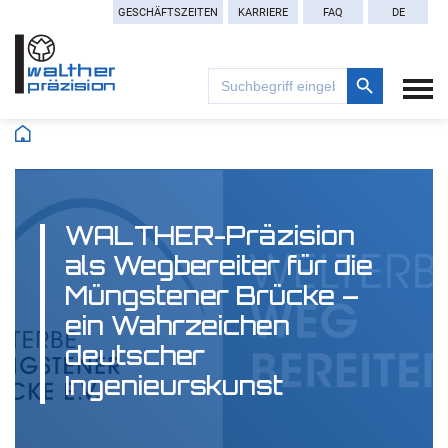
GESCHÄFTSZEITEN
KARRIERE
FAQ
DE
Search Button
Search
for:
WALTHER-Präzision
als Wegbereiter für die
Müngstener Brücke –
ein Wahrzeichen
deutscher
Ingenieurskunst