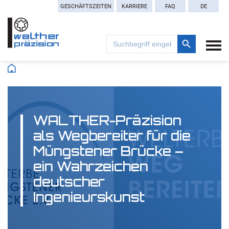
GESCHÄFTSZEITEN
KARRIERE
FAQ
DE
Search Button
Search
for:
WALTHER-Präzision
als Wegbereiter für die
Müngstener Brücke –
ein Wahrzeichen
deutscher
Ingenieurskunst