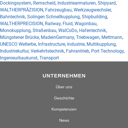
Dockingsystem
,
Remscheid
,
Industriearmaturen
,
Shipyard
,
WALTHERPRÄZISION
,
Fahrzeugbau
,
Werkzeugwechsler
,
Bahntechnik
,
Solingen Schnellkupplung
,
Shipbuilding
,
WALTHERPRECISION
,
Railway
,
Fluid
,
Wagonbau
,
Monokupplung
,
Straßenbau
,
WalCoDo
,
Hafentechnik
,
Müngstener Brücke
,
MadeinGermany
,
Triebwagen
,
Mettmann
,
UNESCO Welterbe
,
Infrastructure
,
Industrie
,
Multikupplung
,
Industriekultur
,
Verkehrtstechnik
,
Fahrantrieb
,
Port Technology
,
Ingenieurbaukunst
,
Transport
UNTERNEHMEN
Über uns
Geschichte
Kompetenzen
News