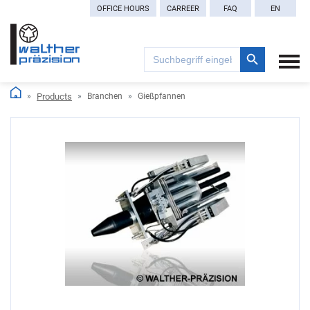
OFFICE HOURS
CARREER
FAQ
EN
Search Button
Search
for:
Products
Branchen
Gießpfannen