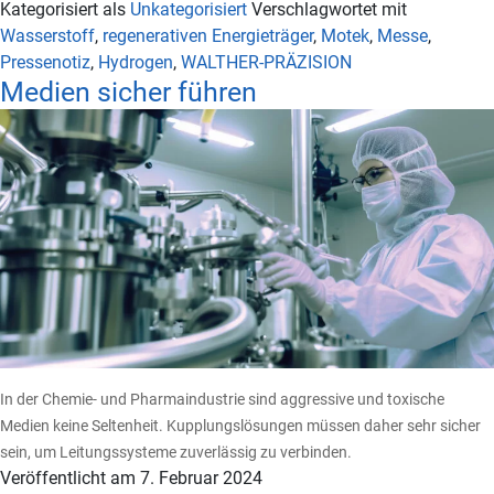
Kategorisiert als
Unkategorisiert
Verschlagwortet mit
Wasserstoff
,
regenerativen Energieträger
,
Motek
,
Messe
,
Pressenotiz
,
Hydrogen
,
WALTHER-PRÄZISION
Medien sicher führen
In der Chemie- und Pharmaindustrie sind aggressive und toxische
Medien keine Seltenheit. Kupplungslösungen müssen daher sehr sicher
sein, um Leitungssysteme zuverlässig zu verbinden.
Veröffentlicht am
7. Februar 2024