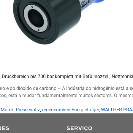
Druckbereich bis 700 bar komplett mit Befüllnozzel , Nottrenn
o e do dióxido de carbono – A indústria do hidrogénio está a so
os, está a mudar fundamentalmente muitos sectores. O mesmo s
,
Motek
,
Pressenotiz
,
regenerativen Energieträger
,
WALTHER-PRÄ
RES
SERVIÇO