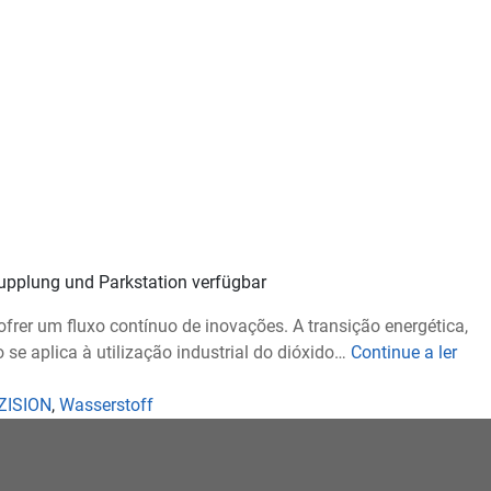
kupplung und Parkstation verfügbar
frer um fluxo contínuo de inovações. A transição energética,
Com
e aplica à utilização industrial do dióxido…
Continue a ler
de
Imp
ZISION
,
Wasserstoff
–
Capt
de