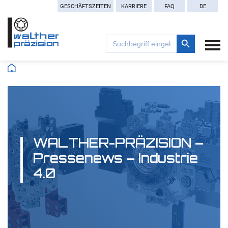
GESCHÄFTSZEITEN
KARRIERE
FAQ
DE
Search Button
Search
for:
WALTHER-PRÄZISION –
Pressenews – Industrie
4.0