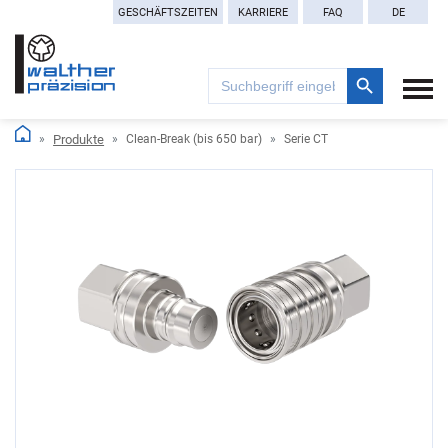
GESCHÄFTSZEITEN
KARRIERE
FAQ
DE
Search Button
Search
for:
Produkte
Clean-Break (bis 650 bar)
Serie CT