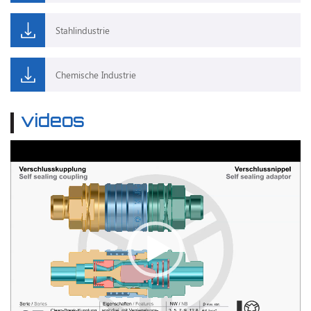
Stahlindustrie
Chemische Industrie
videos
Video-
Player