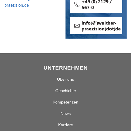
+49 (0) 2129 /
praezision.de
567-0
info(@)walther-
praezision(dot)de
UNTERNEHMEN
Über uns
Geschichte
Kompetenzen
News
Karriere