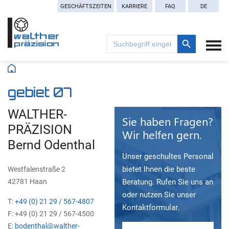
GESCHÄFTSZEITEN
KARRIERE
FAQ
DE
Search Button
Search
for:
gebiet 07
WALTHER-
Sie haben Fragen?
PRÄZISION
Wir helfen gern.
Bernd Odenthal
Unser geschultes Personal
bietet Ihnen die beste
Westfalenstraße 2
42781 Haan
Beratung. Rufen Sie uns an
oder nutzen Sie unser
T:
+49 (0) 21 29 / 567-4807
Kontaktformular.
F: +49 (0) 21 29 / 567-4500
E:
bodenthal@walther-