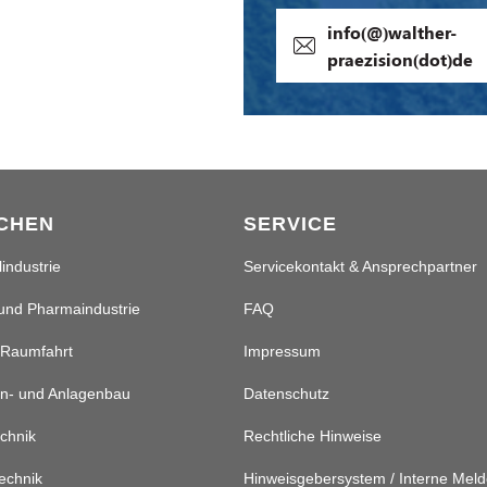
info(@)walther-
praezision(dot)de
CHEN
SERVICE
industrie
Servicekontakt & Ansprechpartner
und Pharmaindustrie
FAQ
 Raumfahrt
Impressum
n- und Anlagenbau
Datenschutz
chnik
Rechtliche Hinweise
echnik
Hinweisgebersystem / Interne Meld