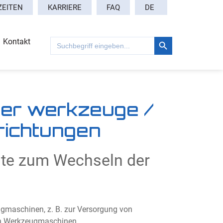
DE
ZEITEN
KARRIERE
FAQ
Search Button
Search
Kontakt
for:
er werkzeuge /
richtungen
te zum Wechseln der
gmaschinen, z. B. zur Versorgung von
an Werkzeugmaschinen