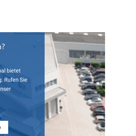
n?
al bietet
g. Rufen Sie
unser
0