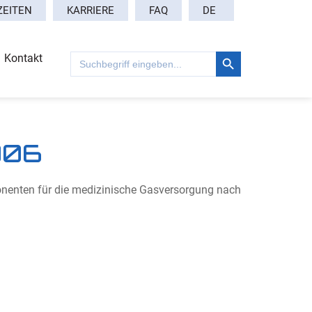
DE
ZEITEN
KARRIERE
FAQ
Search Button
Search
Kontakt
for:
006
enten für die medizinische Gasversorgung nach