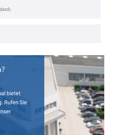
dard)
n?
al bietet
g. Rufen Sie
unser