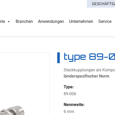
GESCHÄFTS
kte
Branchen
Anwendungen
Unternehmen
Service
type 89-
Steckkupplungen als Kompon
länderspezifischer Norm
Type:
89-006
Nennweite:
6 mm