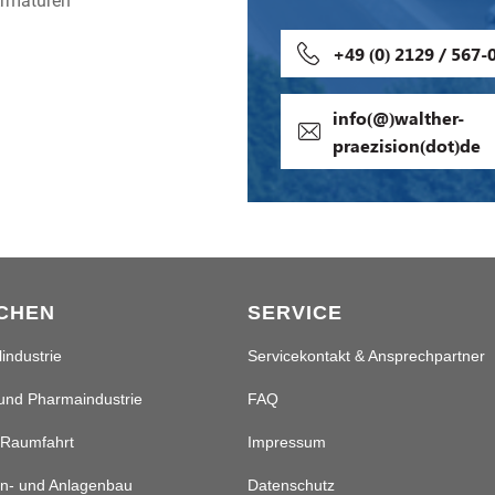
Armaturen
+49 (0) 2129 / 567-
info(@)walther-
praezision(dot)de
CHEN
SERVICE
industrie
Servicekontakt & Ansprechpartner
und Pharmaindustrie
FAQ
 Raumfahrt
Impressum
n- und Anlagenbau
Datenschutz