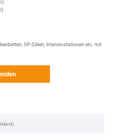
n)
n)
enbetten, OP-Sälen, Intensivstationen etc. mit
senden
ndard)