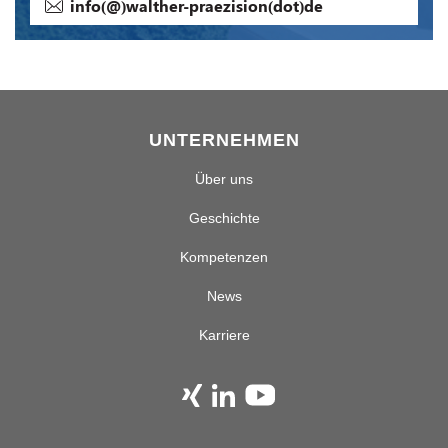
info(@)walther-praezision(dot)de
UNTERNEHMEN
Über uns
Geschichte
Kompetenzen
News
Karriere