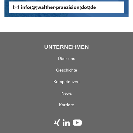
info(@)walther-praezision(dot)de
UNTERNEHMEN
Über uns
Geschichte
Kompetenzen
News
Karriere