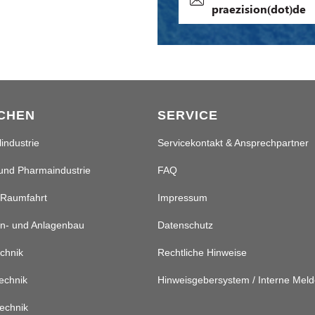
praezision(dot)de
CHEN
SERVICE
industrie
Servicekontakt & Ansprechpartner
und Pharmaindustrie
FAQ
 Raumfahrt
Impressum
n- und Anlagenbau
Datenschutz
chnik
Rechtliche Hinweise
echnik
Hinweisgebersystem / Interne Meld
echnik