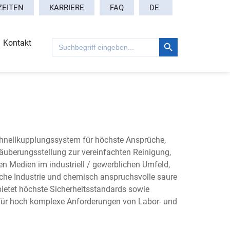
DE
ZEITEN
KARRIERE
FAQ
Search Button
Search
Kontakt
for:
chnellkupplungssystem für höchste Ansprüche,
Säuberungsstellung zur vereinfachten Reinigung,
en Medien im industriell / gewerblichen Umfeld,
che Industrie und chemisch anspruchsvolle saure
bietet höchste Sicherheitsstandards sowie
 für hoch komplexe Anforderungen von Labor- und