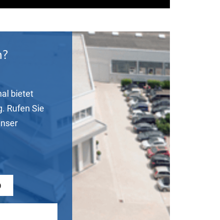
n?
al bietet
g. Rufen Sie
unser
0