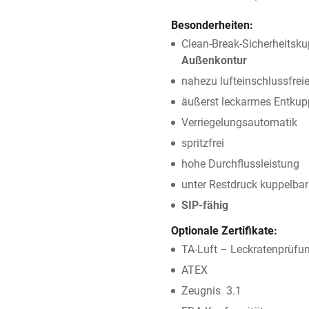
Besonderheiten:
Clean-Break-Sicherheitsku
Außenkontur
nahezu lufteinschlussfrei
äußerst leckarmes Entkup
Verriegelungsautomatik
spritzfrei
hohe Durchflussleistung
unter Restdruck kuppelbar
SIP-fähig
Optionale Zertifikate:
TA-Luft – Leckratenprüfu
ATEX
Zeugnis 3.1