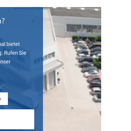
n?
al bietet
g. Rufen Sie
unser
0