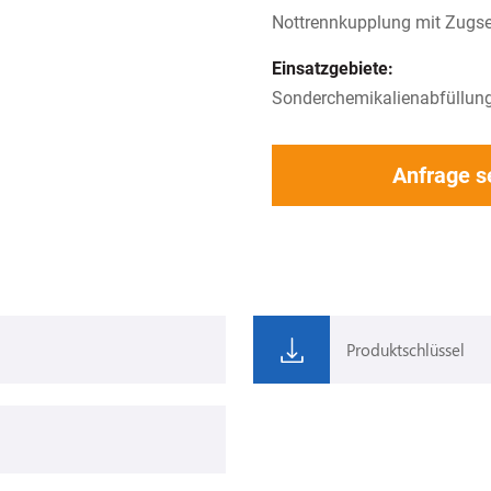
Nottrennkupplung mit Zugse
Einsatzgebiete:
Sonderchemikalienabfüllun
Anfrage 
Produktschlüssel