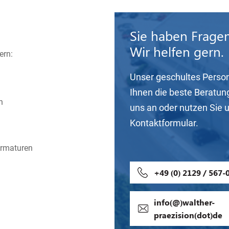
Sie haben Frage
Wir helfen gern.
ern:
Unser geschultes Person
Ihnen die beste Beratun
n
uns an oder nutzen Sie 
Kontaktformular.
Armaturen
+49 (0) 2129 / 567-
info(@)walther-
praezision(dot)de