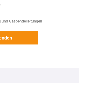
il
g und Gaspendelleitungen
senden