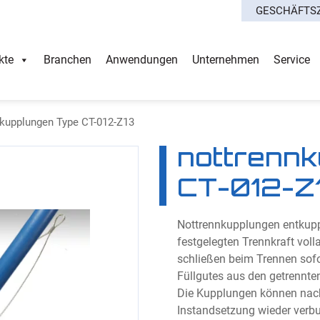
GESCHÄFTS
kte
Branchen
Anwendungen
Unternehmen
Service
kupplungen Type CT-012-Z13
nottrennk
CT-012-Z
Nottrennkupplungen entkupp
festgelegten Trennkraft voll
schließen beim Trennen sofo
Füllgutes aus den getrennten
Die Kupplungen können nach
Instandsetzung wieder verb