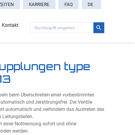
DE
ZEITEN
KARRIERE
FAQ
Search Button
Search
Kontakt
for:
upplungen type
13
eln beim Überschreiten einer vorbestimmten
automatisch und zerstörungsfrei. Die Ventile
rt automatisch und verhindern das Austreten des
 Leitungsteilen.
 einer Nottrennung sofort und ohne
unden werden.