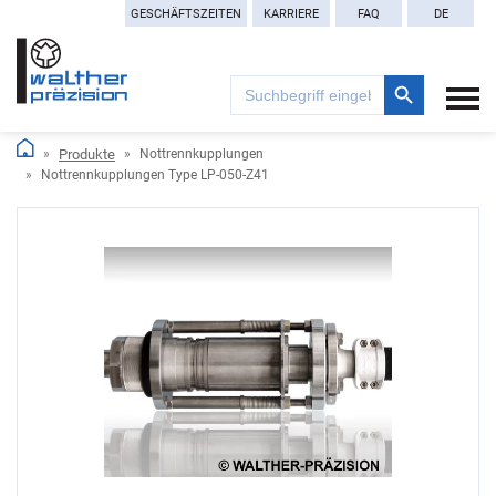
GESCHÄFTSZEITEN
KARRIERE
FAQ
DE
Search Button
Search
for:
Produkte
Nottrennkupplungen
Nottrennkupplungen Type LP-050-Z41