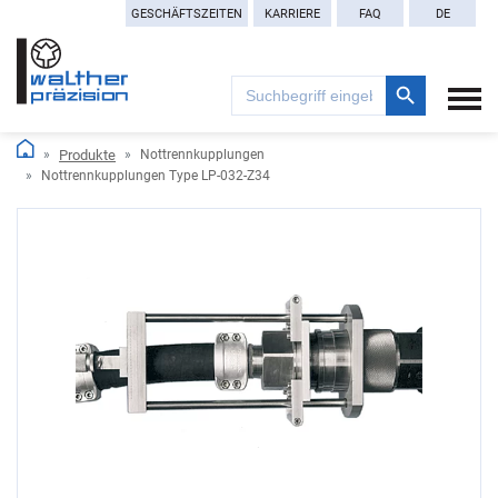
GESCHÄFTSZEITEN
KARRIERE
FAQ
DE
Search Button
Search
for:
Produkte
Nottrennkupplungen
Nottrennkupplungen Type LP-032-Z34