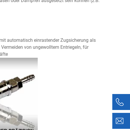
sen oder Dämpfen ausgesetzt sein können (z.B.
mit automatisch einrastender Zugsicherung als
 Vermeiden von ungewolltem Entriegeln, für
äfte