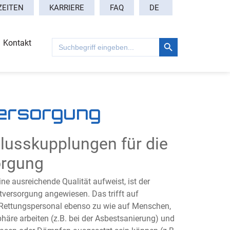
DE
ZEITEN
KARRIERE
FAQ
Search Button
Search
Kontakt
for:
ersorgung
lusskupplungen für die
orgung
e ausreichende Qualität aufweist, ist der
versorgung angewiesen. Das trifft auf
Rettungspersonal ebenso zu wie auf Menschen,
häre arbeiten (z.B. bei der Asbestsanierung) und