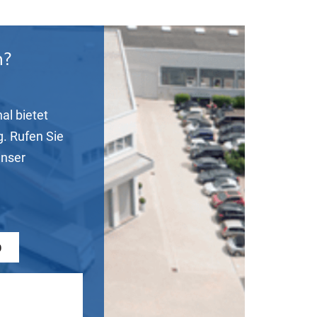
n?
al bietet
g. Rufen Sie
unser
0