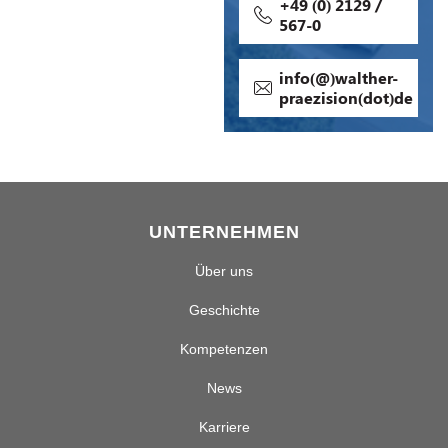
+49 (0) 2129 /
567-0
info(@)walther-
praezision(dot)de
UNTERNEHMEN
Über uns
Geschichte
Kompetenzen
News
Karriere