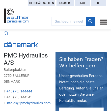
GESCHÄFTSZEITEN
KARRIERE
FAQ
DE
Search Button
Search
for:
dänemark
PMC Hydraulics
Sie haben Fragen?
A/S
Wir helfen gern.
Baltorpbakken
2750 BALLERUP
Unser geschultes Personal
DENMARK
bietet Ihnen die beste
Beratung. Rufen Sie uns an
T
+45 (75) 144444
oder nutzen Sie unser
F +45 (75) 144545
Kontaktformular.
E
info.dk@pmchydraulics.com