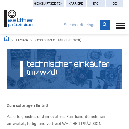
GESCHÄFTSZEITEN
KARRIERE
FAQ
DE
Search Button
Search
for:
Karriere
technischer einkäufer (m/w/d)
technischer einkäufer
(m/w/d)
Zum sofortigen Eintritt
Als erfolgreiches und innovatives Familienunternehmen
entwickelt, fertigt und vertreibt WALTHER-PRÄZISION