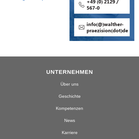
+49 (0) 2129 /
567-0
info(@)walther-
praezision(dot)de
UNTERNEHMEN
Über uns
Geschichte
Kompetenzen
News
Karriere