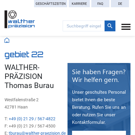
GESCHÄFTSZEITEN
KARRIERE
FAQ
DE
Search Button
Search
for:
gebiet 22
WALTHER-
Sie haben Fragen?
PRÄZISION
Wir helfen gern.
Thomas Burau
Unser geschultes Personal
bietet Ihnen die beste
Westfalenstraße 2
42781 Haan
Beratung. Rufen Sie uns an
oder nutzen Sie unser
T:
+49 (0) 21 29 / 567-4822
Kontaktformular.
F: +49 (0) 21 29 / 567-4500
E:
tburau@walther-praezision.de