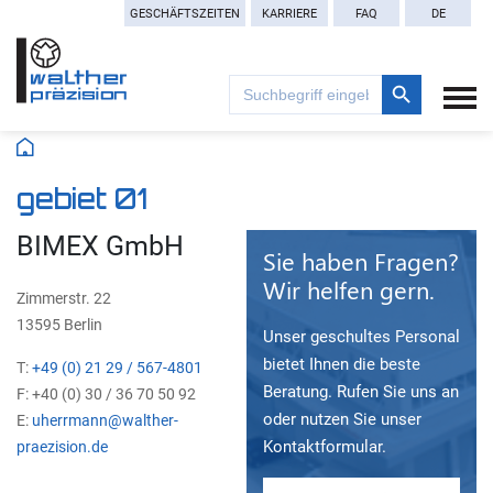
GESCHÄFTSZEITEN
KARRIERE
FAQ
DE
Search Button
Search
for:
gebiet 01
BIMEX GmbH
Sie haben Fragen?
Wir helfen gern.
Zimmerstr. 22
13595 Berlin
Unser geschultes Personal
bietet Ihnen die beste
T:
+49 (0) 21 29 / 567-4801
Beratung. Rufen Sie uns an
F: +40 (0) 30 / 36 70 50 92
oder nutzen Sie unser
E:
uherrmann@walther-
Kontaktformular.
praezision.de