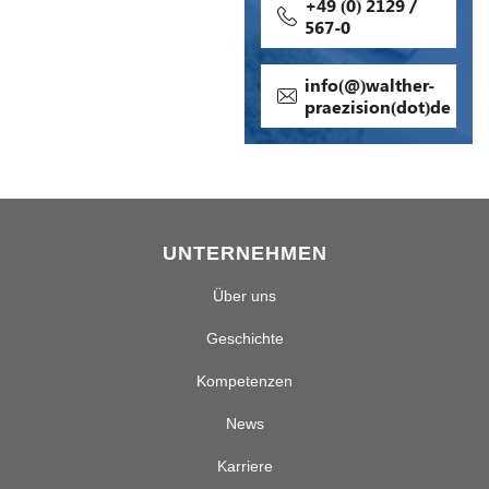
+49 (0) 2129 /
567-0
info(@)walther-
praezision(dot)de
UNTERNEHMEN
Über uns
Geschichte
Kompetenzen
News
Karriere