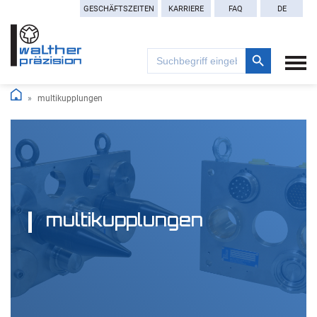
GESCHÄFTSZEITEN
KARRIERE
FAQ
DE
Search Button
Search
for:
multikupplungen
multikupplungen