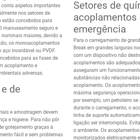
Setores de quí
m conta aspetos importantes
ialmente nos setores de
acoplamentos 
o estão concebidos para
emergência
P. O manuseamento seguro e
 nominais maiores, devido a
Para o carregamento de grand
ação, os monoacoplamentos
Break em grandes larguras n
o aço inoxidável ou PVDF.
com um dispositivo não destru
oncebidos para as fases de
acoplamentos são adequados p
um acoplamento e
asseguram um funcionamento
mbientais adversas.
substâncias não relacionada
acoplamento. Os acoplamento
 e de
máxima segurança operacional
por exemplo, um petroleiro se
durante o carregamento, o ac
riais e amostragem devem
linha de suporte automaticame
nça e higiene. Para não pôr
ligação ser interrompida. Evit
 de gotejamento graças à
o ambiente. Os acoplamentos
mento fácil e sem problemas
monitorizados eletricamente 