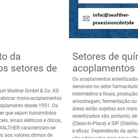
info(@)walther-
praezision(dot)de
to da
Setores de quí
s setores de
acoplamentos e
Os acoplamentos esterilizado
sensíveis no setor farmacêuti
urt Walther GmbH & Co. KG
intermédios e finais, produção
 fabricar mono-acoplamentos
amostragem, fermentação ou e
coplamento desde 1951. Os
áreas estão sujeitas aos mai
er que sejam transmitidos
esterilizados são, portanto, 
is, sinais elétricos e óticos,
(Clean-In-Place) e SIP (Steril
 WALTHER caracterizam-se
e eficaz. Dependendo da apli
ido aos valores ótimos de