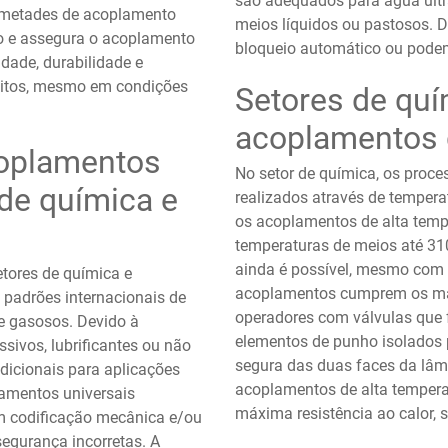
são adequados para água ultra
s metades de acoplamento
meios líquidos ou pastosos.
o e assegura o acoplamento
bloqueio automático ou podem
idade, durabilidade e
sitos, mesmo em condições
Setores de quí
acoplamentos 
oplamentos
No setor de química, os proc
 de química e
realizados através de tempera
os acoplamentos de alta tem
temperaturas de meios até 310
ainda é possível, mesmo com a
tores de química e
acoplamentos cumprem os mai
 padrões internacionais de
operadores com válvulas que
e gasosos. Devido à
elementos de punho isolados p
ssivos, lubrificantes ou não
segura das duas faces da lâm
 adicionais para aplicações
acoplamentos de alta tempera
lamentos universais
máxima resistência ao calor, 
 codificação mecânica e/ou
 segurança incorretas. A