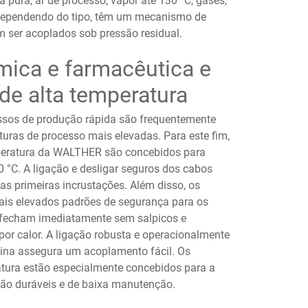
 pura, ar de processo, vapor até 130 °C, gases,
 Dependendo do tipo, têm um mecanismo de
 ser acoplados sob pressão residual.
mica e farmacêutica e
de alta temperatura
essos de produção rápida são frequentemente
turas de processo mais elevadas. Para este fim,
peratura da WALTHER são concebidos para
 °C. A ligação e desligar seguros dos cabos
s primeiras incrustações. Além disso, os
s elevados padrões de segurança para os
 fecham imediatamente sem salpicos e
or calor. A ligação robusta e operacionalmente
ina assegura um acoplamento fácil. Os
tura estão especialmente concebidos para a
são duráveis e de baixa manutenção.