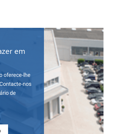
azer em
o oferece-lhe
 Contacte-nos
ário de
0