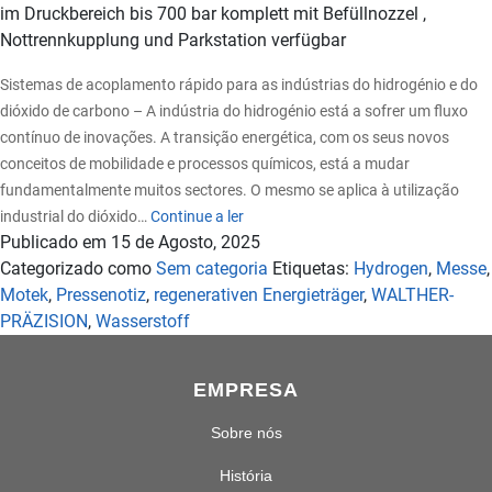
im Druckbereich bis 700 bar komplett mit Befüllnozzel ,
Nottrennkupplung und Parkstation verfügbar
Sistemas de acoplamento rápido para as indústrias do hidrogénio e do
dióxido de carbono – A indústria do hidrogénio está a sofrer um fluxo
contínuo de inovações. A transição energética, com os seus novos
conceitos de mobilidade e processos químicos, está a mudar
fundamentalmente muitos sectores. O mesmo se aplica à utilização
Comunicado
industrial do dióxido…
Continue a ler
Publicado em
15 de Agosto, 2025
de
Categorizado como
Sem categoria
Etiquetas:
Hydrogen
,
Messe
,
Imprensa
Motek
,
Pressenotiz
,
regenerativen Energieträger
,
WALTHER-
–
PRÄZISION
,
Wasserstoff
Captura
de
Hidrogénio
EMPRESA
e
Carbono
Sobre nós
História