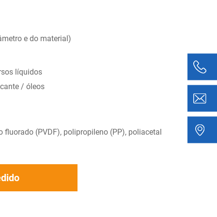
âmetro e do material)
rsos líquidos
cante / óleos
o fluorado (PVDF), polipropileno (PP), poliacetal
edido