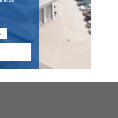
ário de
0