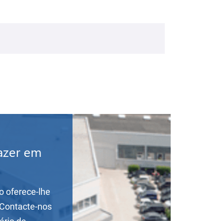
azer em
o oferece-lhe
 Contacte-nos