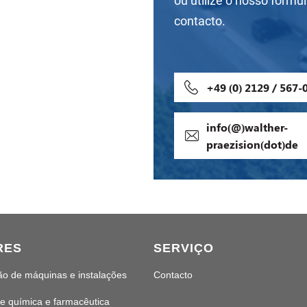
ou utilize o nosso formul
contacto.
+49 (0) 2129 / 567-
info(@)walther-
praezision(dot)de
RES
SERVIÇO
ão de máquinas e instalações
Contacto
e química e farmacêutica