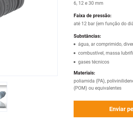
6, 12 e 30 mm
Faixa de pressão:
até 12 bar (em função do di
Substâncias:
água, ar comprimido, dive
combustível, massa lubrifi
gases técnicos
Materiais:
poliamida (PA), poliviniliden
(POM) ou equivalentes
Enviar p