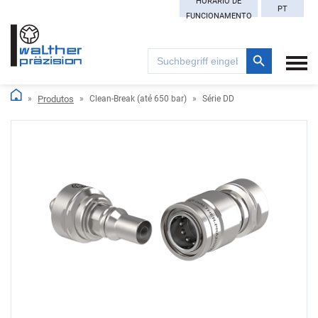
HORÁRIO DE
PT
FUNCIONAMENTO
Search Button
Search
for:
Produtos
Clean-Break (até 650 bar)
Série DD