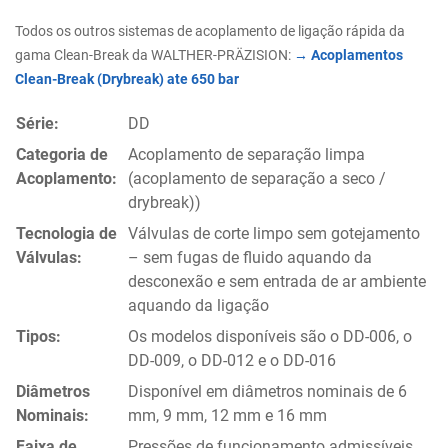
Todos os outros sistemas de acoplamento de ligação rápida da
gama Clean-Break da WALTHER-PRÄZISION:
→ Acoplamentos
Clean-Break (Drybreak) ate 650 bar
Série:
DD
Categoria de
Acoplamento de separação limpa
Acoplamento:
(acoplamento de separação a seco /
drybreak))
Tecnologia de
Válvulas de corte limpo sem gotejamento
Válvulas:
– sem fugas de fluido aquando da
desconexão e sem entrada de ar ambiente
aquando da ligação
Tipos:
Os modelos disponíveis são o DD-006, o
DD-009, o DD-012 e o DD-016
Diâmetros
Disponível em diâmetros nominais de 6
Nominais:
mm, 9 mm, 12 mm e 16 mm
Faixa de
Pressões de funcionamento admissíveis