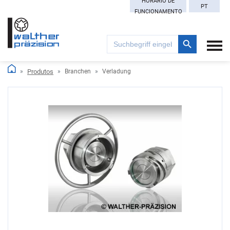
HORÁRIO DE
PT
FUNCIONAMENTO
Search Button
Search
for:
Produtos
Branchen
Verladung