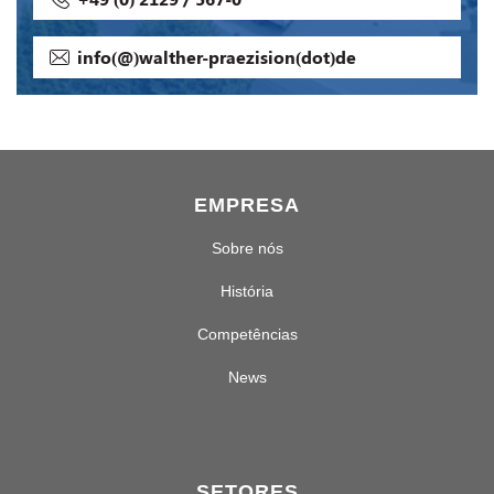
info(@)walther-praezision(dot)de
EMPRESA
Sobre nós
História
Competências
News
SETORES