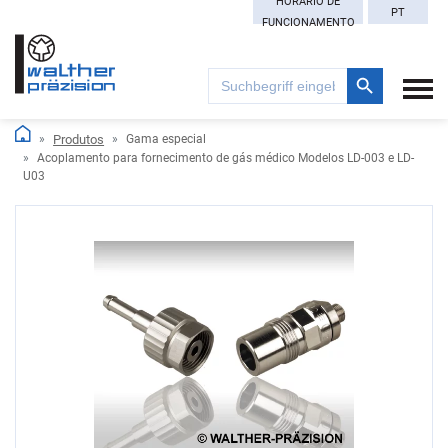
HORÁRIO DE
PT
FUNCIONAMENTO
Search Button
Search
for:
Produtos
Gama especial
Acoplamento para fornecimento de gás médico Modelos LD-003 e LD-
U03