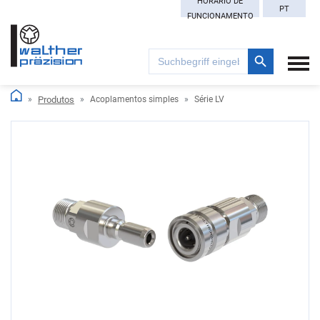
HORÁRIO DE
PT
FUNCIONAMENTO
Search Button
Search
for:
Produtos
Acoplamentos simples
Série LV