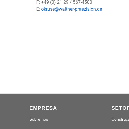
F: +49 (0) 21 29 / 567-4500
E:
okruse@walther-praezision.de
EMPRESA
SETO
Sobre nós
Construç