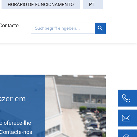
PT
HORÁRIO DE FUNCIONAMENTO
Search Button
Search
Contacto
for:
azer em
o oferece-lhe
 Contacte-nos