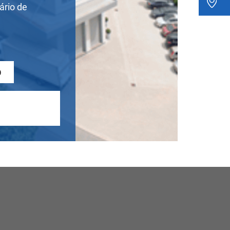
ário de
0