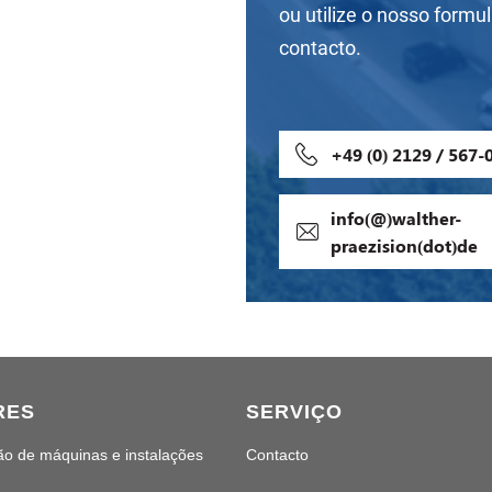
ou utilize o nosso formul
contacto.
+49 (0) 2129 / 567-
info(@)walther-
praezision(dot)de
RES
SERVIÇO
ão de máquinas e instalações
Contacto