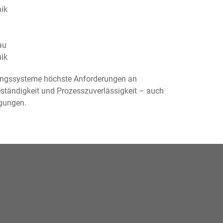
nik
au
nik
lungssysteme höchste Anforderungen an
beständigkeit und Prozesszuverlässigkeit – auch
ngungen.