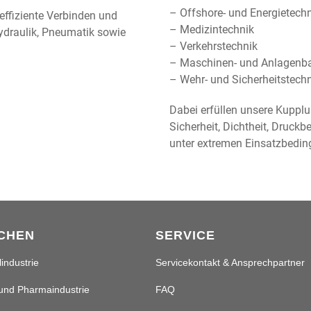
– Offshore- und Energietech
ffiziente Verbinden und
– Medizintechnik
Hydraulik, Pneumatik sowie
– Verkehrstechnik
– Maschinen- und Anlagenb
– Wehr- und Sicherheitstech
Dabei erfüllen unsere Kupp
Sicherheit, Dichtheit, Druck
unter extremen Einsatzbedi
CHEN
SERVICE
industrie
Servicekontakt & Ansprechpartner
und Pharmaindustrie
FAQ