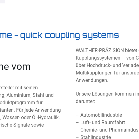
me - quick coupling systems
WALTHER-PRÄZISION bietet 
Kupplungssystemen – von C
eme vom
über Hochdruck- und Verlad
Multikupplungen für anspruch
Anwendungen.
teller mit seinen
Unsere Lösungen kommen in 
g, Aluminium, Stahl und
darunter:
Produktprogramm für
rianten. Für jede Anwendung
– Automobilindustrie
 Wasser- oder Öl-Hydraulik,
– Luft- und Raumfahrt
trische Signale sowie
– Chemie- und Pharmaindust
– Stahlindustrie